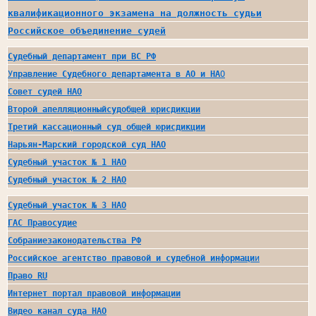
квалификационного экзамена на должность судьи
Российское объединение судей
Судебный департамент при ВС РФ
У
правление Судебного департамента в АО и НА
О
Совет судей 
Н
АО
Второ
й 
апелляционный
суд
общей 
юрисдикции
Третий кассационный суд общей юрисдикции
Нарьян-Марский городской суд 
НАО
Судебный участок № 1 
НАО
Судебный участок № 2 
НАО
Судебный участок № 3 НАО
ГАС 
Правосудие
Собрание
законодательства РФ
Российское агентство правовой и судебной информаци
и
Право RU
Интернет портал правовой информации
Видео канал суда НАО